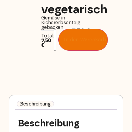
vegetarisch
Gemüse in
Kichererbsenteig
gebacken
7,50
€
Total:
In den Warenkorb
7,50
€
Beschreibung
Beschreibung