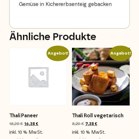
Gemüse in Kichererbsenteig gebacken
Ähnliche Produkte
Angebot!
Angebot!
Thali Paneer
Thali Roll vegetarisch
18,20
€
16,38
€
8,20
€
7,38
€
inkl. 10 % MwSt.
inkl. 10 % MwSt.