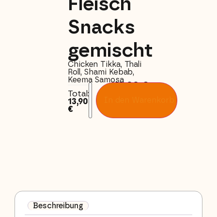
Fleisch
Snacks
gemischt
Chicken Tikka, Thali
Roll, Shami Kebab,
Keema Samosa
13,90
€
Total:
In den Warenkorb
13,90
€
Beschreibung